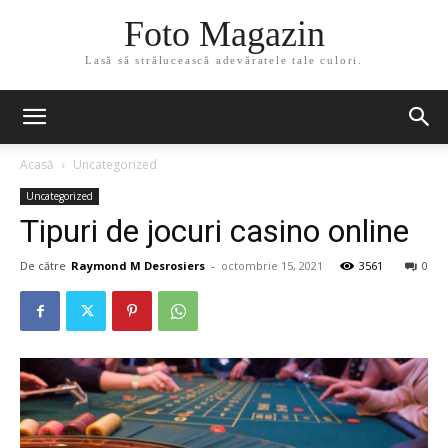
Foto Magazin
Lasă să strălucească adevăratele tale culori.
Acasă
Uncategorized
Uncategorized
Tipuri de jocuri casino online
De către
Raymond M Desrosiers
-
octombrie 15, 2021
3561
0