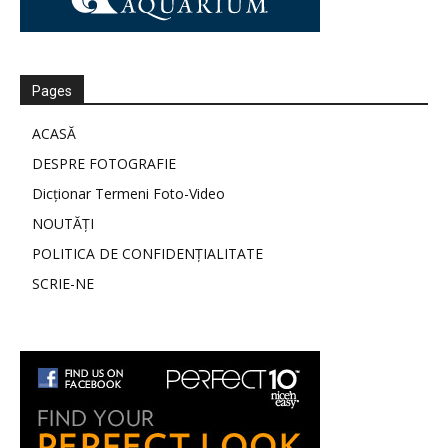
Pages
ACASĂ
DESPRE FOTOGRAFIE
Dicționar Termeni Foto-Video
NOUTĂȚI
POLITICA DE CONFIDENȚIALITATE
SCRIE-NE