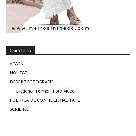
Quick Links
ACASĂ
NOUTĂȚI
DESPRE FOTOGRAFIE
Dicționar Termeni Foto-Video
POLITICA DE CONFIDENȚIALITATE
SCRIE-NE