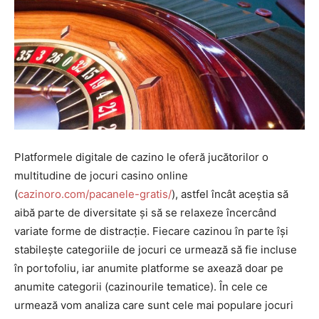
Platformele digitale de cazino le oferă jucătorilor o
multitudine de
jocuri casino online
(
cazinoro.com/pacanele-gratis/
)
, astfel încât aceștia să
aibă parte de diversitate și să se relaxeze încercând
variate forme de distracție. Fiecare cazinou în parte își
stabilește categoriile de jocuri ce urmează să fie incluse
în portofoliu, iar anumite platforme se axează doar pe
anumite categorii (cazinourile tematice). În cele ce
urmează vom analiza care sunt cele mai populare jocuri